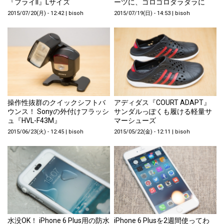
『フライII』Lサイズ
ーツに、ゴロゴロダラダラに
2015/07/20(月) - 12:42
|
bisoh
2015/07/19(日) - 14:53
|
bisoh
操作性抜群のクイックシフトバ
アディダス『COURT ADAPT』
ウンス！ Sonyの外付けフラッシ
サンダルっぽくも履ける軽量サ
ュ『HVL-F43M』
マーシューズ
2015/06/23(火) - 12:45
|
bisoh
2015/05/22(金) - 12:11
|
bisoh
水没OK！ iPhone 6 Plus用の防水
iPhone 6 Plusを2週間使ってわ