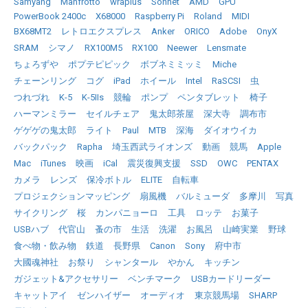
Samyang
Manfrotto
wraplus
Sonnet
AMD
GPU
PowerBook 2400c
X68000
Raspberry Pi
Roland
MIDI
BX68MT2
レトロエクスプレス
Anker
ORICO
Adobe
OnyX
SRAM
シマノ
RX100M5
RX100
Neewer
Lensmate
ちょろずや
ポプテピピック
ボブネミミッミ
Miche
チェーンリング
コグ
iPad
ホイール
Intel
RaSCSI
虫
つれづれ
K-5
K-5IIs
競輪
ポンプ
ペンタブレット
椅子
ハーマンミラー
セイルチェア
鬼太郎茶屋
深大寺
調布市
ゲゲゲの鬼太郎
ライト
Paul
MTB
深海
ダイオウイカ
バックパック
Rapha
埼玉西武ライオンズ
動画
競馬
Apple
Mac
iTunes
映画
iCal
震災復興支援
SSD
OWC
PENTAX
カメラ
レンズ
保冷ボトル
ELITE
自転車
プロジェクションマッピング
扇風機
バルミューダ
多摩川
写真
サイクリング
桜
カンパニョーロ
工具
ロッテ
お菓子
USBハブ
代官山
蚤の市
生活
洗濯
お風呂
山崎実業
野球
食べ物・飲み物
鉄道
長野県
Canon
Sony
府中市
大國魂神社
お祭り
シャンタール
やかん
キッチン
ガジェット&アクセサリー
ベンチマーク
USBカードリーダー
キャットアイ
ゼンハイザー
オーディオ
東京競馬場
SHARP