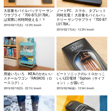
大容量モバイルバッテリー サン
ノートPC、スマホ、タブレット
ワサプライ『700-BTL017BK』
同時充電！ 大容量モバイルバッ
は実際に何時間使える！？
テリー サンワサプライ『700-BT
L017BK』
2015/02/17(火) - 12:29
|
bisoh
2015/02/17(火) - 12:29
|
bisoh
用途いろいろ IKEAのかわいい
ビートソニックのレトロかっこ
スチールワゴン『RASKOG（ロ
いいLED電球『Siphon（サイフ
ースコグ）』
ォン）』が届いた
2015/02/15(日) - 22:15
|
bisoh
2015/02/06(金) - 12:54
|
bisoh