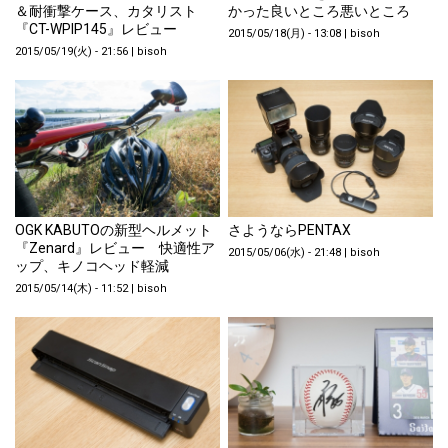
＆耐衝撃ケース、カタリスト
かった良いところ悪いところ
『CT-WPIP145』レビュー
2015/05/18(月) - 13:08
|
bisoh
2015/05/19(火) - 21:56
|
bisoh
OGK KABUTOの新型ヘルメット
さようならPENTAX
『Zenard』レビュー 快適性ア
2015/05/06(水) - 21:48
|
bisoh
ップ、キノコヘッド軽減
2015/05/14(木) - 11:52
|
bisoh