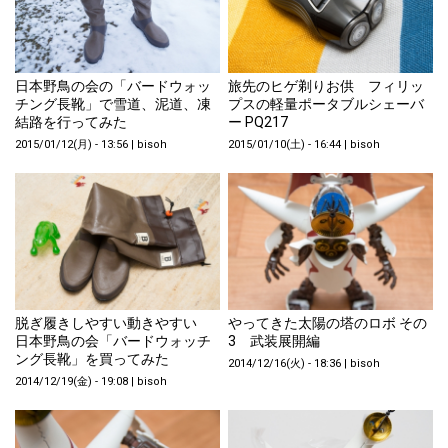
日本野鳥の会の「バードウォッ
旅先のヒゲ剃りお供 フィリッ
チング長靴」で雪道、泥道、凍
プスの軽量ポータブルシェーバ
結路を行ってみた
ー PQ217
2015/01/12(月) - 13:56
|
bisoh
2015/01/10(土) - 16:44
|
bisoh
脱ぎ履きしやすい動きやすい
やってきた太陽の塔のロボ その
日本野鳥の会「バードウォッチ
3 武装展開編
ング長靴」を買ってみた
2014/12/16(火) - 18:36
|
bisoh
2014/12/19(金) - 19:08
|
bisoh