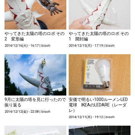
やってきた太陽の塔のロボ その
やってきた太陽の塔のロボ その
2 変形編
1 開封編
2014/12/16(火) - 16:17
|
bisoh
2014/12/15(月) - 17:19
|
bisoh
9月に太陽の塔を見に行ったので
安価で明るい1000ルーメンLED
振り返る
電球 IKEAのLEDARE（レーダ
レ）
2014/12/12(金) - 22:08
|
bisoh
2014/12/11(木) - 19:12
|
bisoh