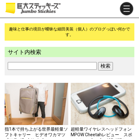
メ
イ
ン
コ
ン
趣味と仕事の境目が曖昧な細田美装（個人）のブログっぽい何かで
す。
テ
ン
ツ
サイト内検索
に
移
検
動
索
指1本で持ち上がる世界最軽量ソ
超軽量ワイヤレスヘッドフォン
フトキャリー ヒデオワカマツ
MPOW Cheetahレビュー スポ