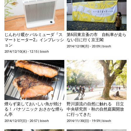
じんわり暖か バルミューダ『ス
第6回東京蚤の市 自転車が走ら
マートヒーター2』インプレッシ
ない日に行く京王閣
ョン
2014/12/08(月) - 20:09
|
bisoh
2014/12/10(水) - 12:15
|
bisoh
煙らず楽しておいしい魚が焼け
野川源流の自然に触れる 日立
る！ パナソニック おさかな煙ら
中央研究所・秋の自然庭園開放
ん亭
に行ってきた
2014/12/07(日) - 20:57
|
bisoh
2014/11/30(日) - 19:59
|
bisoh