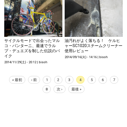
サイクルモードで出会ったマル
油汚れがよく落ちる！ ケルヒ
コ・パンターニ、最速でラル
ャーSC1020スチームクリーナー
プ・デュエズを制した伝説のバ
使用レビュー
イク
2014/09/16(火) - 14:16
|
bisoh
2014/11/29(土) - 20:12
|
bisoh
先
« 最初
前
‹ 前
P
1
P
2
P
3
カ
4
P
5
P
6
P
7
ペ
頭
ペ
a
a
a
レ
a
a
a
ー
ペ
ー
g
g
g
ン
g
g
g
P
8
次
次 ›
最
最後 »
ー
ジ
e
e
e
ト
e
e
e
ジ
a
ペ
終
ジ
ペ
g
ー
ペ
送
ー
e
ジ
ー
り
ジ
ジ