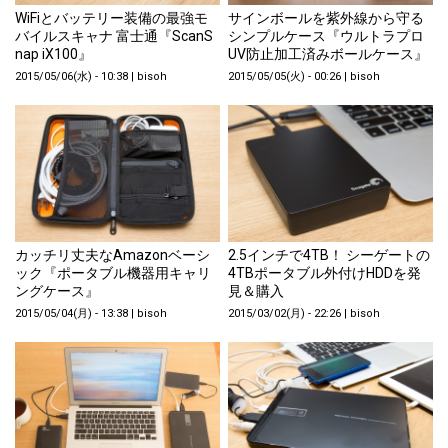
WiFiとバッテリー装備の最強モ
サインボールを紫外線から守る
バイルスキャナ 富士通『ScanS
シンプルケース『ウルトラプロ
nap iX100』
UV防止加工済みボールケース』
2015/05/06(水) - 10:38
|
bisoh
2015/05/05(火) - 00:26
|
bisoh
カッチリ丈夫なAmazonベーシ
2.5インチで4TB！ シーゲートの
ック『ポータブル機器用キャリ
4TBポータブル外付けHDDを発
ングケース』
見＆購入
2015/05/04(月) - 13:38
|
bisoh
2015/03/02(月) - 22:26
|
bisoh