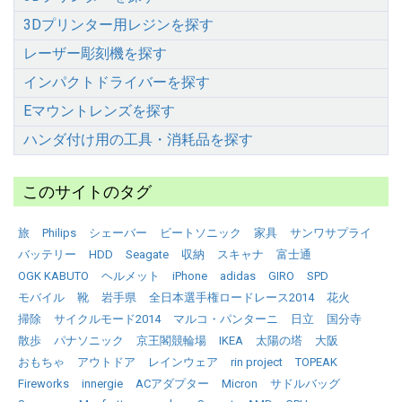
3Dプリンター用レジンを探す
レーザー彫刻機を探す
インパクトドライバーを探す
Eマウントレンズを探す
ハンダ付け用の工具・消耗品を探す
このサイトのタグ
旅
Philips
シェーバー
ビートソニック
家具
サンワサプライ
バッテリー
HDD
Seagate
収納
スキャナ
富士通
OGK KABUTO
ヘルメット
iPhone
adidas
GIRO
SPD
モバイル
靴
岩手県
全日本選手権ロードレース2014
花火
掃除
サイクルモード2014
マルコ・パンターニ
日立
国分寺
散歩
パナソニック
京王閣競輪場
IKEA
太陽の塔
大阪
おもちゃ
アウトドア
レインウェア
rin project
TOPEAK
Fireworks
innergie
ACアダプター
Micron
サドルバッグ