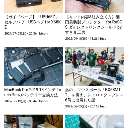
【ガイドページ】「UBH68Z」
【キット内容&組み立て方】細
セルフパワーUSBハブ for X68K
田美装製プロテクター for RaSC
Z
SIダイレクトリンクシールド by
すきま工房
2024/07/03(水) - 20:36
|
bisoh
2022/09/18(日) - 18:26
|
bisoh
MacBook Pro 2019 13インチ To
あの、マウスボール「BX68MT
uch Barのバッテリー交換方法
2」を携え、レトロエクスプレス
6号に出展した話
2022/06/13(月) - 00:44
|
bisoh
2022/06/05(日) - 20:16
|
bisoh