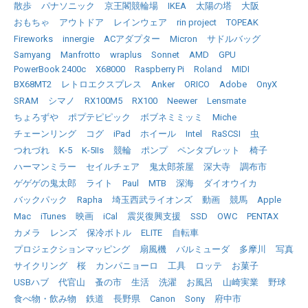
散歩
パナソニック
京王閣競輪場
IKEA
太陽の塔
大阪
おもちゃ
アウトドア
レインウェア
rin project
TOPEAK
Fireworks
innergie
ACアダプター
Micron
サドルバッグ
Samyang
Manfrotto
wraplus
Sonnet
AMD
GPU
PowerBook 2400c
X68000
Raspberry Pi
Roland
MIDI
BX68MT2
レトロエクスプレス
Anker
ORICO
Adobe
OnyX
SRAM
シマノ
RX100M5
RX100
Neewer
Lensmate
ちょろずや
ポプテピピック
ボブネミミッミ
Miche
チェーンリング
コグ
iPad
ホイール
Intel
RaSCSI
虫
つれづれ
K-5
K-5IIs
競輪
ポンプ
ペンタブレット
椅子
ハーマンミラー
セイルチェア
鬼太郎茶屋
深大寺
調布市
ゲゲゲの鬼太郎
ライト
Paul
MTB
深海
ダイオウイカ
バックパック
Rapha
埼玉西武ライオンズ
動画
競馬
Apple
Mac
iTunes
映画
iCal
震災復興支援
SSD
OWC
PENTAX
カメラ
レンズ
保冷ボトル
ELITE
自転車
プロジェクションマッピング
扇風機
バルミューダ
多摩川
写真
サイクリング
桜
カンパニョーロ
工具
ロッテ
お菓子
USBハブ
代官山
蚤の市
生活
洗濯
お風呂
山崎実業
野球
食べ物・飲み物
鉄道
長野県
Canon
Sony
府中市