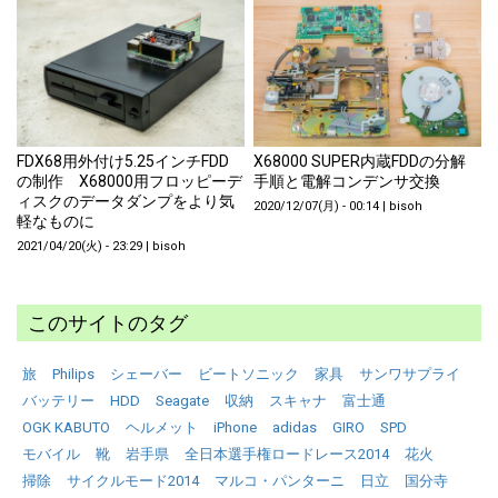
FDX68用外付け5.25インチFDD
X68000 SUPER内蔵FDDの分解
の制作 X68000用フロッピーデ
手順と電解コンデンサ交換
ィスクのデータダンプをより気
2020/12/07(月) - 00:14
|
bisoh
軽なものに
2021/04/20(火) - 23:29
|
bisoh
このサイトのタグ
旅
Philips
シェーバー
ビートソニック
家具
サンワサプライ
バッテリー
HDD
Seagate
収納
スキャナ
富士通
OGK KABUTO
ヘルメット
iPhone
adidas
GIRO
SPD
モバイル
靴
岩手県
全日本選手権ロードレース2014
花火
掃除
サイクルモード2014
マルコ・パンターニ
日立
国分寺