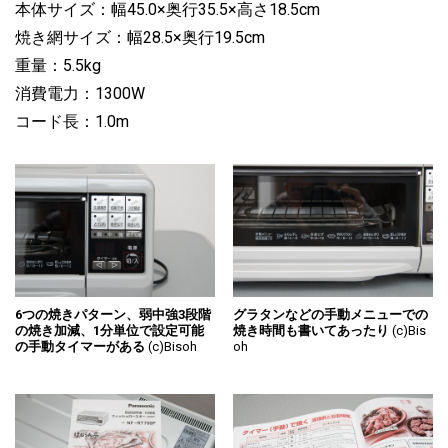
本体サイズ：幅45.0×奥行35.5×高さ18.5cm
焼き網サイズ：幅28.5×奥行19.5cm
重量：5.5kg
消費電力：1300W
コード長：1.0m
6つの焼きパターン、弱中強3段階
グラタンなどの手動メニューでの
の焼き加減、1分単位で設定可能
焼き時間も書いてあったり
(c)Bis
の手動タイマーがある
(c)Bisoh
oh