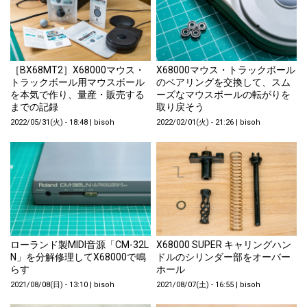
［BX68MT2］X68000マウス・
X68000マウス・トラックボール
トラックボール用マウスボール
のベアリングを交換して、スム
を本気で作り、量産・販売する
ーズなマウスボールの転がりを
までの記録
取り戻そう
2022/05/31(火) - 18:48
|
bisoh
2022/02/01(火) - 21:26
|
bisoh
ローランド製MIDI音源「CM-32L
X68000 SUPER キャリングハン
N」を分解修理してX68000で鳴
ドルのシリンダー部をオーバー
らす
ホール
2021/08/08(日) - 13:10
|
bisoh
2021/08/07(土) - 16:55
|
bisoh