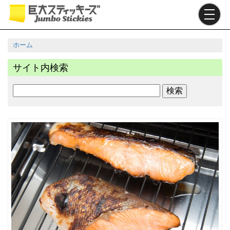
メ
イ
ン
コ
ホーム
ン
パ
テ
サイト内検索
ン
ン
ツ
く
検
に
ず
索
移
動