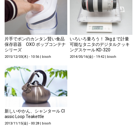
片手でポンのカンタン賢い食品
いろいろ量ろう！ 3kgまで計量
保存容器 OXO ポップコンテナ
可能なタニタのデジタルクッキ
シリーズ
ングスケール KD-320
2015/12/03(木) - 10:56
|
bisoh
2014/05/16(金) - 19:42
|
bisoh
新しいやかん、シャンタール Cl
assic Loop Teakettle
2013/11/15(金) - 00:28
|
bisoh