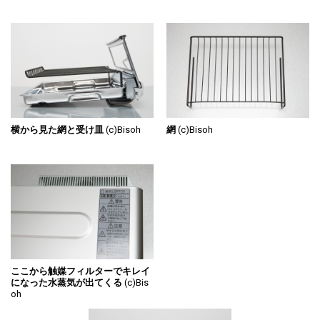
横から見た網と受け皿
(c)Bisoh
網
(c)Bisoh
ここから触媒フィルターでキレイ
になった水蒸気が出てくる
(c)Bis
oh