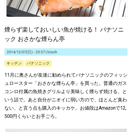
煙らず楽しておいしい魚が焼ける！ パナソニ
ック おさかな煙らん亭
2014/12/07(日) - 20:57
|
bisoh
キッチン
パナソニック
11月に奥さんが友達に勧められてパナソニックのフィッシ
ュロースター「おさかな煙らん亭」を買った。普通のガス
コンロ付属の魚焼きグリルより美味しく煙らず焼ける、と
いう話で。あと自分がニオイに弱い方ので、ほとんど臭わ
ない、と言う点も購入のキッカケ。お値段はAmazonで12,
500円くらいとお手ごろ。