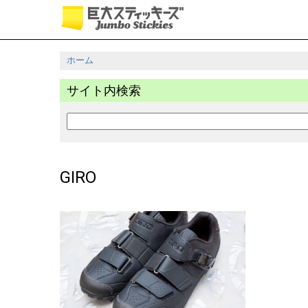
メ
イ
ン
コ
ホーム
ン
パ
テ
サイト内検索
ン
ン
ツ
く
検
に
ず
索
移
動
GIRO