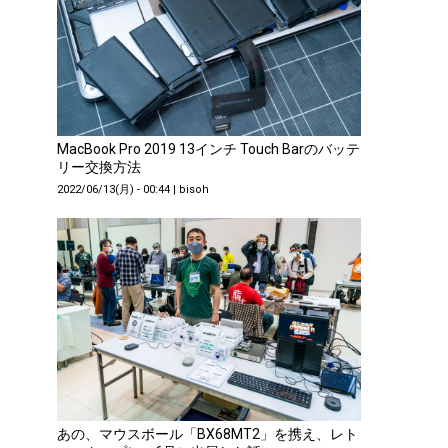
MacBook Pro 2019 13インチ Touch Barのバッテ
リー交換方法
2022/06/13(月) - 00:44
|
bisoh
あの、マウスボール「BX68MT2」を携え、レト