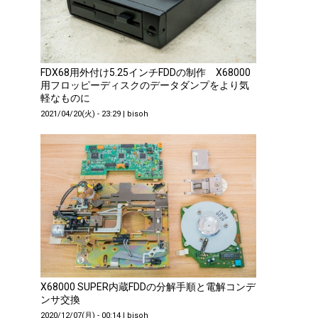
FDX68用外付け5.25インチFDDの制作 X68000
用フロッピーディスクのデータダンプをより気
軽なものに
2021/04/20(火) - 23:29
|
bisoh
X68000 SUPER内蔵FDDの分解手順と電解コンデ
ンサ交換
2020/12/07(月) - 00:14
|
bisoh