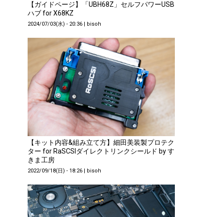
【ガイドページ】「UBH68Z」セルフパワーUSB
ハブ for X68KZ
2024/07/03(水) - 20:36
|
bisoh
【キット内容&組み立て方】細田美装製プロテク
ター for RaSCSIダイレクトリンクシールド by す
きま工房
2022/09/18(日) - 18:26
|
bisoh