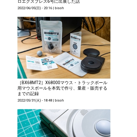
ロエクスプレス6号に出展した話
2022/06/05(日) - 20:16
|
bisoh
［BX68MT2］X68000マウス・トラックボール
用マウスボールを本気で作り、量産・販売する
までの記録
2022/05/31(火) - 18:48
|
bisoh