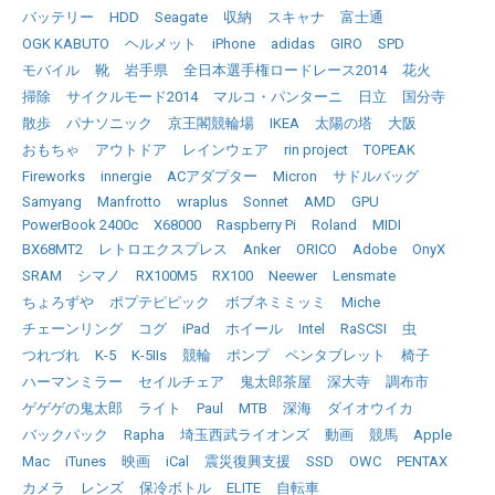
バッテリー
HDD
Seagate
収納
スキャナ
富士通
OGK KABUTO
ヘルメット
iPhone
adidas
GIRO
SPD
モバイル
靴
岩手県
全日本選手権ロードレース2014
花火
掃除
サイクルモード2014
マルコ・パンターニ
日立
国分寺
散歩
パナソニック
京王閣競輪場
IKEA
太陽の塔
大阪
おもちゃ
アウトドア
レインウェア
rin project
TOPEAK
Fireworks
innergie
ACアダプター
Micron
サドルバッグ
Samyang
Manfrotto
wraplus
Sonnet
AMD
GPU
PowerBook 2400c
X68000
Raspberry Pi
Roland
MIDI
BX68MT2
レトロエクスプレス
Anker
ORICO
Adobe
OnyX
SRAM
シマノ
RX100M5
RX100
Neewer
Lensmate
ちょろずや
ポプテピピック
ボブネミミッミ
Miche
チェーンリング
コグ
iPad
ホイール
Intel
RaSCSI
虫
つれづれ
K-5
K-5IIs
競輪
ポンプ
ペンタブレット
椅子
ハーマンミラー
セイルチェア
鬼太郎茶屋
深大寺
調布市
ゲゲゲの鬼太郎
ライト
Paul
MTB
深海
ダイオウイカ
バックパック
Rapha
埼玉西武ライオンズ
動画
競馬
Apple
Mac
iTunes
映画
iCal
震災復興支援
SSD
OWC
PENTAX
カメラ
レンズ
保冷ボトル
ELITE
自転車