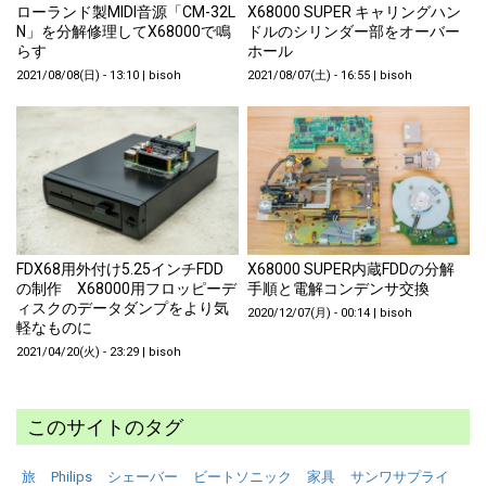
ローランド製MIDI音源「CM-32L
X68000 SUPER キャリングハン
N」を分解修理してX68000で鳴
ドルのシリンダー部をオーバー
らす
ホール
2021/08/08(日) - 13:10
|
bisoh
2021/08/07(土) - 16:55
|
bisoh
FDX68用外付け5.25インチFDD
X68000 SUPER内蔵FDDの分解
の制作 X68000用フロッピーデ
手順と電解コンデンサ交換
ィスクのデータダンプをより気
2020/12/07(月) - 00:14
|
bisoh
軽なものに
2021/04/20(火) - 23:29
|
bisoh
このサイトのタグ
旅
Philips
シェーバー
ビートソニック
家具
サンワサプライ