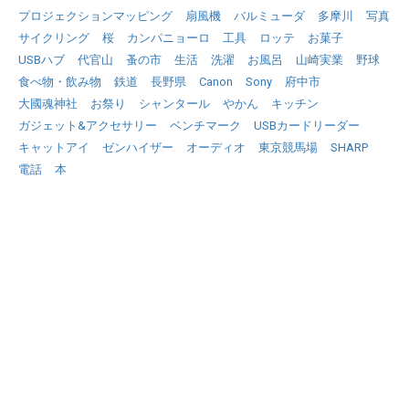
プロジェクションマッピング
扇風機
バルミューダ
多摩川
写真
サイクリング
桜
カンパニョーロ
工具
ロッテ
お菓子
USBハブ
代官山
蚤の市
生活
洗濯
お風呂
山崎実業
野球
食べ物・飲み物
鉄道
長野県
Canon
Sony
府中市
大國魂神社
お祭り
シャンタール
やかん
キッチン
ガジェット&アクセサリー
ベンチマーク
USBカードリーダー
キャットアイ
ゼンハイザー
オーディオ
東京競馬場
SHARP
電話
本