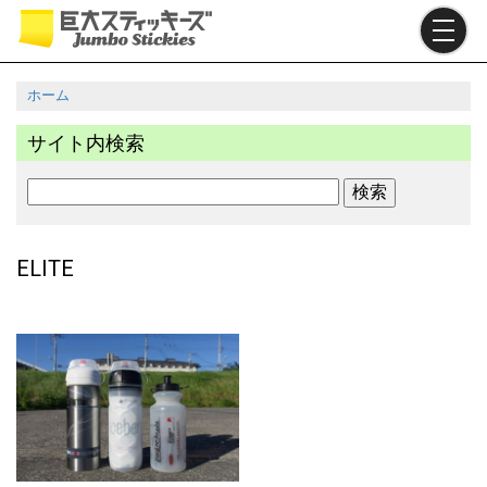
メ
イ
ン
コ
ホーム
ン
パ
テ
サイト内検索
ン
ン
ツ
く
検
に
ず
索
移
動
ELITE