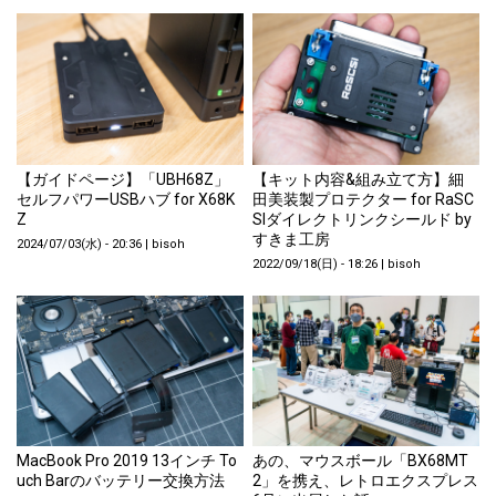
【ガイドページ】「UBH68Z」
【キット内容&組み立て方】細
セルフパワーUSBハブ for X68K
田美装製プロテクター for RaSC
Z
SIダイレクトリンクシールド by
すきま工房
2024/07/03(水) - 20:36
|
bisoh
2022/09/18(日) - 18:26
|
bisoh
MacBook Pro 2019 13インチ To
あの、マウスボール「BX68MT
uch Barのバッテリー交換方法
2」を携え、レトロエクスプレス