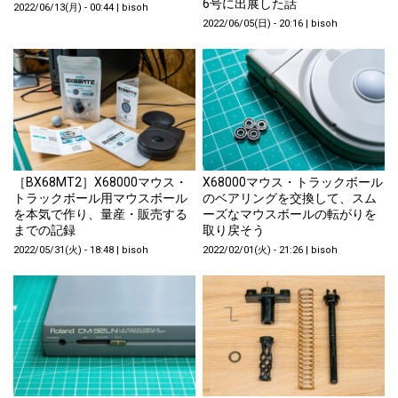
6号に出展した話
2022/06/13(月) - 00:44
|
bisoh
2022/06/05(日) - 20:16
|
bisoh
［BX68MT2］X68000マウス・
X68000マウス・トラックボール
トラックボール用マウスボール
のベアリングを交換して、スム
を本気で作り、量産・販売する
ーズなマウスボールの転がりを
までの記録
取り戻そう
2022/05/31(火) - 18:48
|
bisoh
2022/02/01(火) - 21:26
|
bisoh