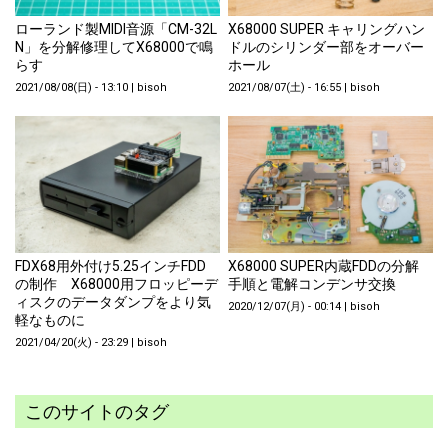
ローランド製MIDI音源「CM-32L
X68000 SUPER キャリングハン
N」を分解修理してX68000で鳴
ドルのシリンダー部をオーバー
らす
ホール
2021/08/08(日) - 13:10
|
bisoh
2021/08/07(土) - 16:55
|
bisoh
FDX68用外付け5.25インチFDD
X68000 SUPER内蔵FDDの分解
の制作 X68000用フロッピーデ
手順と電解コンデンサ交換
ィスクのデータダンプをより気
2020/12/07(月) - 00:14
|
bisoh
軽なものに
2021/04/20(火) - 23:29
|
bisoh
このサイトのタグ