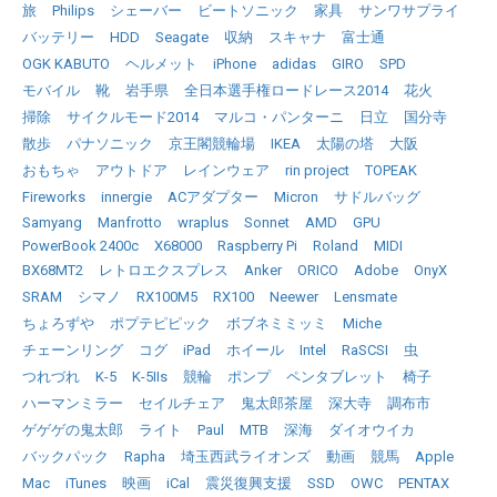
旅
Philips
シェーバー
ビートソニック
家具
サンワサプライ
バッテリー
HDD
Seagate
収納
スキャナ
富士通
OGK KABUTO
ヘルメット
iPhone
adidas
GIRO
SPD
モバイル
靴
岩手県
全日本選手権ロードレース2014
花火
掃除
サイクルモード2014
マルコ・パンターニ
日立
国分寺
散歩
パナソニック
京王閣競輪場
IKEA
太陽の塔
大阪
おもちゃ
アウトドア
レインウェア
rin project
TOPEAK
Fireworks
innergie
ACアダプター
Micron
サドルバッグ
Samyang
Manfrotto
wraplus
Sonnet
AMD
GPU
PowerBook 2400c
X68000
Raspberry Pi
Roland
MIDI
BX68MT2
レトロエクスプレス
Anker
ORICO
Adobe
OnyX
SRAM
シマノ
RX100M5
RX100
Neewer
Lensmate
ちょろずや
ポプテピピック
ボブネミミッミ
Miche
チェーンリング
コグ
iPad
ホイール
Intel
RaSCSI
虫
つれづれ
K-5
K-5IIs
競輪
ポンプ
ペンタブレット
椅子
ハーマンミラー
セイルチェア
鬼太郎茶屋
深大寺
調布市
ゲゲゲの鬼太郎
ライト
Paul
MTB
深海
ダイオウイカ
バックパック
Rapha
埼玉西武ライオンズ
動画
競馬
Apple
Mac
iTunes
映画
iCal
震災復興支援
SSD
OWC
PENTAX