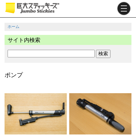
メ
イ
ン
コ
ホーム
ン
パ
テ
サイト内検索
ン
ン
ツ
く
検
に
ず
索
移
動
ポンプ