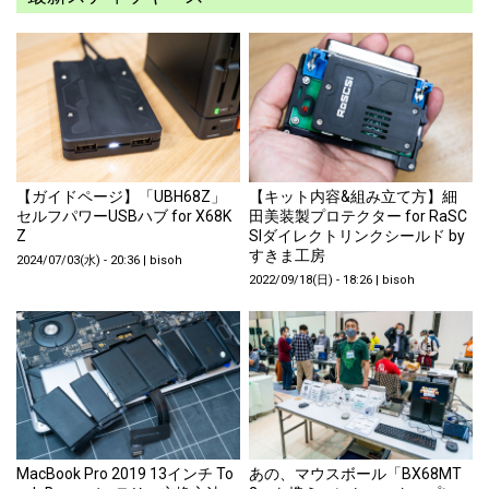
【ガイドページ】「UBH68Z」
【キット内容&組み立て方】細
セルフパワーUSBハブ for X68K
田美装製プロテクター for RaSC
Z
SIダイレクトリンクシールド by
すきま工房
2024/07/03(水) - 20:36
|
bisoh
2022/09/18(日) - 18:26
|
bisoh
MacBook Pro 2019 13インチ To
あの、マウスボール「BX68MT