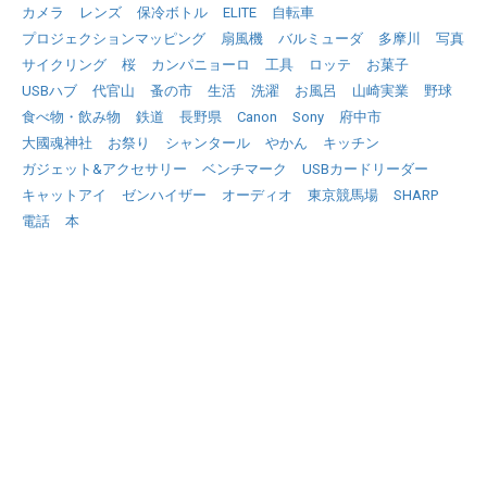
カメラ
レンズ
保冷ボトル
ELITE
自転車
プロジェクションマッピング
扇風機
バルミューダ
多摩川
写真
サイクリング
桜
カンパニョーロ
工具
ロッテ
お菓子
USBハブ
代官山
蚤の市
生活
洗濯
お風呂
山崎実業
野球
食べ物・飲み物
鉄道
長野県
Canon
Sony
府中市
大國魂神社
お祭り
シャンタール
やかん
キッチン
ガジェット&アクセサリー
ベンチマーク
USBカードリーダー
キャットアイ
ゼンハイザー
オーディオ
東京競馬場
SHARP
電話
本