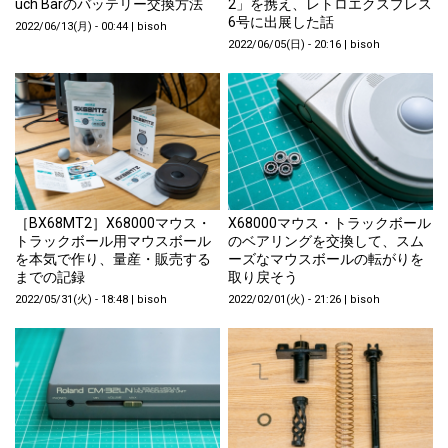
uch Barのバッテリー交換方法
2」を携え、レトロエクスプレス
6号に出展した話
2022/06/13(月) - 00:44
|
bisoh
2022/06/05(日) - 20:16
|
bisoh
［BX68MT2］X68000マウス・
X68000マウス・トラックボール
トラックボール用マウスボール
のベアリングを交換して、スム
を本気で作り、量産・販売する
ーズなマウスボールの転がりを
までの記録
取り戻そう
2022/05/31(火) - 18:48
|
bisoh
2022/02/01(火) - 21:26
|
bisoh