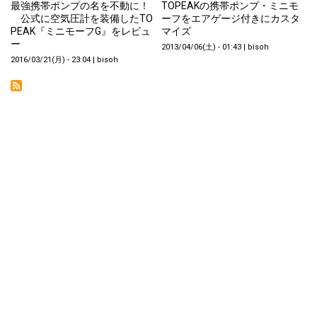
最強携帯ポンプの名を不動に！
TOPEAKの携帯ポンプ・ミニモ
公式に空気圧計を装備したTO
ーフをエアゲージ付きにカスタ
PEAK『ミニモーフG』をレビュ
マイズ
ー
2013/04/06(土) - 01:43
|
bisoh
2016/03/21(月) - 23:04
|
bisoh