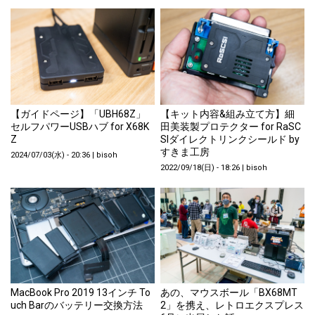
【ガイドページ】「UBH68Z」
【キット内容&組み立て方】細
セルフパワーUSBハブ for X68K
田美装製プロテクター for RaSC
Z
SIダイレクトリンクシールド by
すきま工房
2024/07/03(水) - 20:36
|
bisoh
2022/09/18(日) - 18:26
|
bisoh
MacBook Pro 2019 13インチ To
あの、マウスボール「BX68MT
uch Barのバッテリー交換方法
2」を携え、レトロエクスプレス