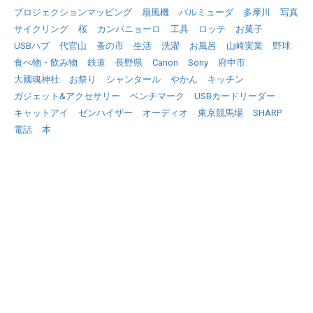
プロジェクションマッピング
扇風機
バルミューダ
多摩川
写真
サイクリング
桜
カンパニョーロ
工具
ロッテ
お菓子
USBハブ
代官山
蚤の市
生活
洗濯
お風呂
山崎実業
野球
食べ物・飲み物
鉄道
長野県
Canon
Sony
府中市
大國魂神社
お祭り
シャンタール
やかん
キッチン
ガジェット&アクセサリー
ベンチマーク
USBカードリーダー
キャットアイ
ゼンハイザー
オーディオ
東京競馬場
SHARP
電話
本