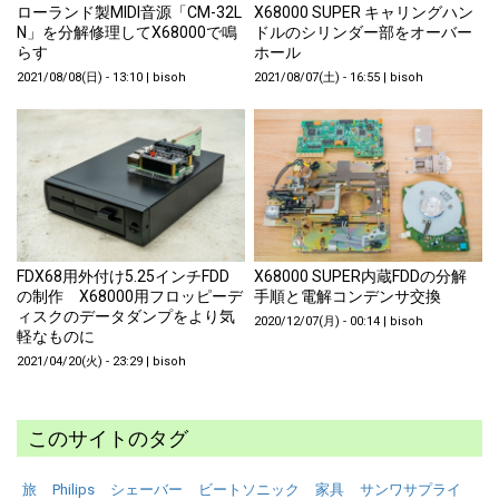
ローランド製MIDI音源「CM-32L
X68000 SUPER キャリングハン
N」を分解修理してX68000で鳴
ドルのシリンダー部をオーバー
らす
ホール
2021/08/08(日) - 13:10
|
bisoh
2021/08/07(土) - 16:55
|
bisoh
FDX68用外付け5.25インチFDD
X68000 SUPER内蔵FDDの分解
の制作 X68000用フロッピーデ
手順と電解コンデンサ交換
ィスクのデータダンプをより気
2020/12/07(月) - 00:14
|
bisoh
軽なものに
2021/04/20(火) - 23:29
|
bisoh
このサイトのタグ
旅
Philips
シェーバー
ビートソニック
家具
サンワサプライ