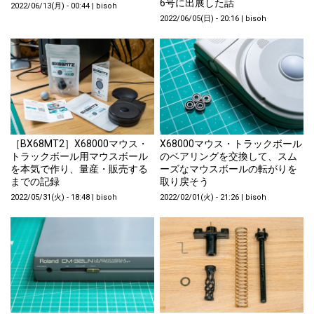
6号に出展した話
2022/06/13(月) - 00:44
|
bisoh
2022/06/05(日) - 20:16
|
bisoh
［BX68MT2］X68000マウス・
X68000マウス・トラックボール
トラックボール用マウスボール
のベアリングを交換して、スム
を本気で作り、量産・販売する
ーズなマウスボールの転がりを
までの記録
取り戻そう
2022/05/31(火) - 18:48
|
bisoh
2022/02/01(火) - 21:26
|
bisoh