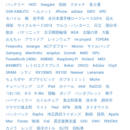
バッテリー
HDD
Seagate
収納
スキャナ
富士通
OGK KABUTO
ヘルメット
iPhone
adidas
GIRO
SPD
モバイル
靴
岩手県
全日本選手権ロードレース2014
花火
掃除
サイクルモード2014
マルコ・パンターニ
日立
国分寺
散歩
パナソニック
京王閣競輪場
IKEA
太陽の塔
大阪
おもちゃ
アウトドア
レインウェア
rin project
TOPEAK
Fireworks
innergie
ACアダプター
Micron
サドルバッグ
Samyang
Manfrotto
wraplus
Sonnet
AMD
GPU
PowerBook 2400c
X68000
Raspberry Pi
Roland
MIDI
BX68MT2
レトロエクスプレス
Anker
ORICO
Adobe
OnyX
SRAM
シマノ
RX100M5
RX100
Neewer
Lensmate
ちょろずや
ポプテピピック
ボブネミミッミ
Miche
チェーンリング
コグ
iPad
ホイール
Intel
RaSCSI
虫
つれづれ
K-5
K-5IIs
競輪
ポンプ
ペンタブレット
椅子
ハーマンミラー
セイルチェア
鬼太郎茶屋
深大寺
調布市
ゲゲゲの鬼太郎
ライト
Paul
MTB
深海
ダイオウイカ
バックパック
Rapha
埼玉西武ライオンズ
動画
競馬
Apple
Mac
iTunes
映画
iCal
震災復興支援
SSD
OWC
PENTAX
カメラ
レンズ
保冷ボトル
ELITE
自転車