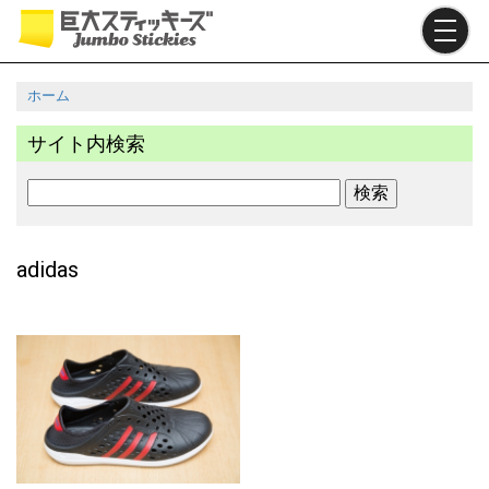
メ
イ
ン
コ
ホーム
ン
パ
テ
サイト内検索
ン
ン
ツ
く
検
に
ず
索
移
動
adidas