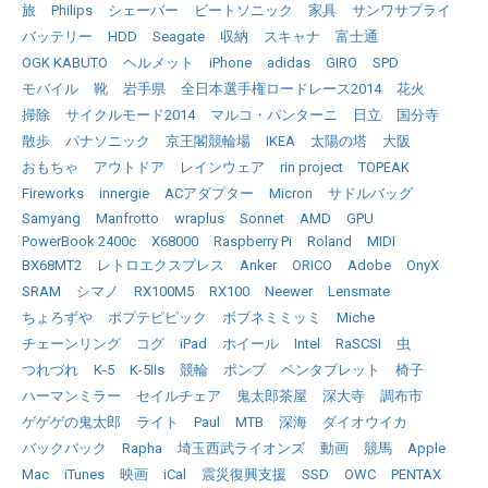
旅
Philips
シェーバー
ビートソニック
家具
サンワサプライ
バッテリー
HDD
Seagate
収納
スキャナ
富士通
OGK KABUTO
ヘルメット
iPhone
adidas
GIRO
SPD
モバイル
靴
岩手県
全日本選手権ロードレース2014
花火
掃除
サイクルモード2014
マルコ・パンターニ
日立
国分寺
散歩
パナソニック
京王閣競輪場
IKEA
太陽の塔
大阪
おもちゃ
アウトドア
レインウェア
rin project
TOPEAK
Fireworks
innergie
ACアダプター
Micron
サドルバッグ
Samyang
Manfrotto
wraplus
Sonnet
AMD
GPU
PowerBook 2400c
X68000
Raspberry Pi
Roland
MIDI
BX68MT2
レトロエクスプレス
Anker
ORICO
Adobe
OnyX
SRAM
シマノ
RX100M5
RX100
Neewer
Lensmate
ちょろずや
ポプテピピック
ボブネミミッミ
Miche
チェーンリング
コグ
iPad
ホイール
Intel
RaSCSI
虫
つれづれ
K-5
K-5IIs
競輪
ポンプ
ペンタブレット
椅子
ハーマンミラー
セイルチェア
鬼太郎茶屋
深大寺
調布市
ゲゲゲの鬼太郎
ライト
Paul
MTB
深海
ダイオウイカ
バックパック
Rapha
埼玉西武ライオンズ
動画
競馬
Apple
Mac
iTunes
映画
iCal
震災復興支援
SSD
OWC
PENTAX