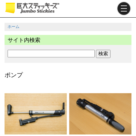
メ
イ
ン
コ
ホーム
ン
パ
テ
サイト内検索
ン
ン
ツ
く
検
に
ず
索
移
動
ポンプ