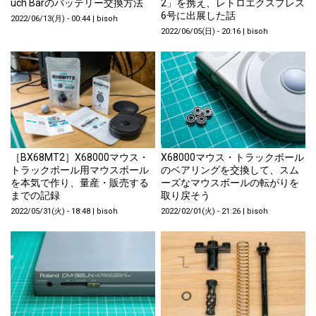
uch Barのバッテリー交換方法
2」を携え、レトロエクスプレス
6号に出展した話
2022/06/13(月) - 00:44
|
bisoh
2022/06/05(日) - 20:16
|
bisoh
［BX68MT2］X68000マウス・
X68000マウス・トラックボール
トラックボール用マウスボール
のベアリングを交換して、スム
を本気で作り、量産・販売する
ーズなマウスボールの転がりを
までの記録
取り戻そう
2022/05/31(火) - 18:48
|
bisoh
2022/02/01(火) - 21:26
|
bisoh