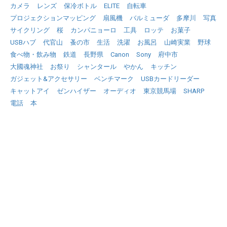
カメラ
レンズ
保冷ボトル
ELITE
自転車
プロジェクションマッピング
扇風機
バルミューダ
多摩川
写真
サイクリング
桜
カンパニョーロ
工具
ロッテ
お菓子
USBハブ
代官山
蚤の市
生活
洗濯
お風呂
山崎実業
野球
食べ物・飲み物
鉄道
長野県
Canon
Sony
府中市
大國魂神社
お祭り
シャンタール
やかん
キッチン
ガジェット&アクセサリー
ベンチマーク
USBカードリーダー
キャットアイ
ゼンハイザー
オーディオ
東京競馬場
SHARP
電話
本