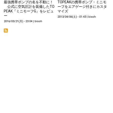
最強携帯ポンプの名を不動に！
TOPEAKの携帯ポンプ・ミニモ
公式に空気圧計を装備したTO
ーフをエアゲージ付きにカスタ
PEAK『ミニモーフG』をレビュ
マイズ
ー
2013/04/06(土) - 01:43
|
bisoh
2016/03/21(月) - 23:04
|
bisoh