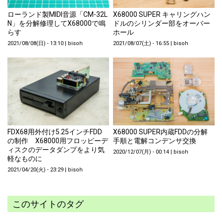
ローランド製MIDI音源「CM-32L
X68000 SUPER キャリングハン
N」を分解修理してX68000で鳴
ドルのシリンダー部をオーバー
らす
ホール
2021/08/08(日) - 13:10
|
bisoh
2021/08/07(土) - 16:55
|
bisoh
FDX68用外付け5.25インチFDD
X68000 SUPER内蔵FDDの分解
の制作 X68000用フロッピーデ
手順と電解コンデンサ交換
ィスクのデータダンプをより気
2020/12/07(月) - 00:14
|
bisoh
軽なものに
2021/04/20(火) - 23:29
|
bisoh
このサイトのタグ