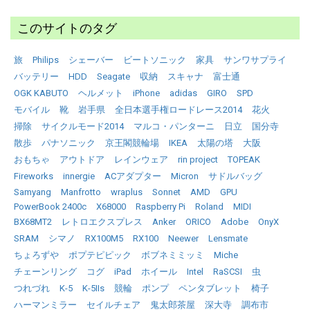
このサイトのタグ
旅
Philips
シェーバー
ビートソニック
家具
サンワサプライ
バッテリー
HDD
Seagate
収納
スキャナ
富士通
OGK KABUTO
ヘルメット
iPhone
adidas
GIRO
SPD
モバイル
靴
岩手県
全日本選手権ロードレース2014
花火
掃除
サイクルモード2014
マルコ・パンターニ
日立
国分寺
散歩
パナソニック
京王閣競輪場
IKEA
太陽の塔
大阪
おもちゃ
アウトドア
レインウェア
rin project
TOPEAK
Fireworks
innergie
ACアダプター
Micron
サドルバッグ
Samyang
Manfrotto
wraplus
Sonnet
AMD
GPU
PowerBook 2400c
X68000
Raspberry Pi
Roland
MIDI
BX68MT2
レトロエクスプレス
Anker
ORICO
Adobe
OnyX
SRAM
シマノ
RX100M5
RX100
Neewer
Lensmate
ちょろずや
ポプテピピック
ボブネミミッミ
Miche
チェーンリング
コグ
iPad
ホイール
Intel
RaSCSI
虫
つれづれ
K-5
K-5IIs
競輪
ポンプ
ペンタブレット
椅子
ハーマンミラー
セイルチェア
鬼太郎茶屋
深大寺
調布市