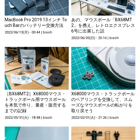
MacBook Pro 2019 13インチ To
あの、マウスボール「BX68MT
uch Barのバッテリー交換方法
2」を携え、レトロエクスプレス
6号に出展した話
2022/06/13(月) - 00:44
|
bisoh
2022/06/05(日) - 20:16
|
bisoh
［BX68MT2］X68000マウス・
X68000マウス・トラックボール
トラックボール用マウスボール
のベアリングを交換して、スム
を本気で作り、量産・販売する
ーズなマウスボールの転がりを
までの記録
取り戻そう
2022/05/31(火) - 18:48
|
bisoh
2022/02/01(火) - 21:26
|
bisoh