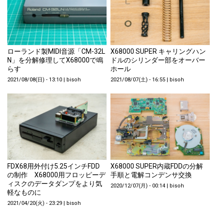
ローランド製MIDI音源「CM-32L
X68000 SUPER キャリングハン
N」を分解修理してX68000で鳴
ドルのシリンダー部をオーバー
らす
ホール
2021/08/08(日) - 13:10
|
bisoh
2021/08/07(土) - 16:55
|
bisoh
FDX68用外付け5.25インチFDD
X68000 SUPER内蔵FDDの分解
の制作 X68000用フロッピーデ
手順と電解コンデンサ交換
ィスクのデータダンプをより気
2020/12/07(月) - 00:14
|
bisoh
軽なものに
2021/04/20(火) - 23:29
|
bisoh