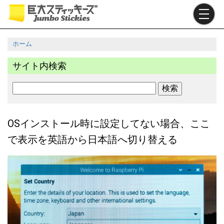
メ
イ
ン
コ
ホーム
ン
パ
テ
サイト内検索
ン
ン
ツ
く
検
に
ず
索
移
動
OSインストール時に設定してない場合、ここ
で表示を英語から日本語へ切り替える
I
m
a
g
e