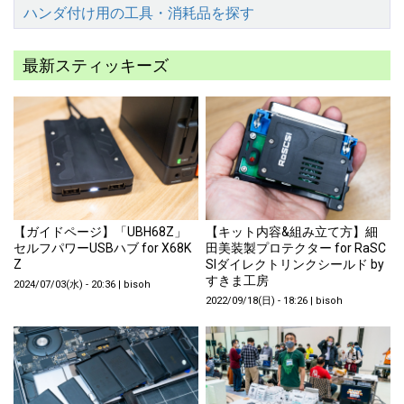
ハンダ付け用の工具・消耗品を探す
最新スティッキーズ
【ガイドページ】「UBH68Z」
【キット内容&組み立て方】細
セルフパワーUSBハブ for X68K
田美装製プロテクター for RaSC
Z
SIダイレクトリンクシールド by
すきま工房
2024/07/03(水) - 20:36
|
bisoh
2022/09/18(日) - 18:26
|
bisoh