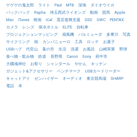
ゲゲゲの鬼太郎
ライト
Paul
MTB
深海
ダイオウイカ
バックパック
Rapha
埼玉西武ライオンズ
動画
競馬
Apple
Mac
iTunes
映画
iCal
震災復興支援
SSD
OWC
PENTAX
カメラ
レンズ
保冷ボトル
ELITE
自転車
プロジェクションマッピング
扇風機
バルミューダ
多摩川
写真
サイクリング
桜
カンパニョーロ
工具
ロッテ
お菓子
USBハブ
代官山
蚤の市
生活
洗濯
お風呂
山崎実業
野球
食べ物・飲み物
鉄道
長野県
Canon
Sony
府中市
大國魂神社
お祭り
シャンタール
やかん
キッチン
ガジェット&アクセサリー
ベンチマーク
USBカードリーダー
キャットアイ
ゼンハイザー
オーディオ
東京競馬場
SHARP
電話
本