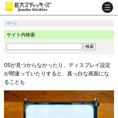
メ
イ
ン
コ
ホーム
ン
パ
テ
サイト内検索
ン
ン
ツ
く
検
に
ず
索
移
動
OSが見つからなかったり、ディスプレイ設定
が間違っていたりすると、真っ白な画面にな
ることも
I
m
a
g
e