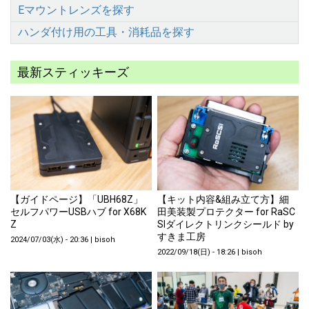
Eマウントレンズを探す
ハンダ付け用の工具・消耗品を探す
最新スティッキーズ
【ガイドページ】「UBH68Z」
【キット内容&組み立て方】細
セルフパワーUSBハブ for X68K
田美装製プロテクター for RaSC
Z
SIダイレクトリンクシールド by
すきま工房
2024/07/03(水) - 20:36
|
bisoh
2022/09/18(日) - 18:26
|
bisoh