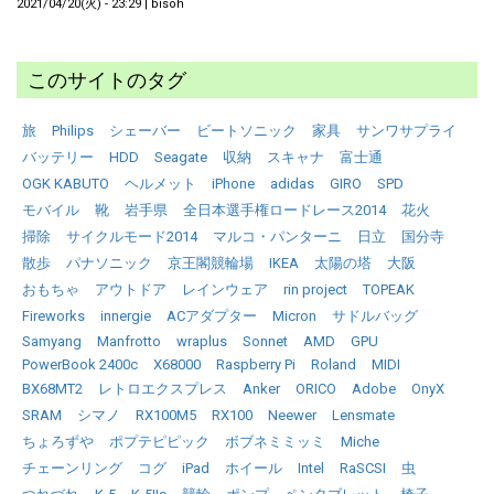
2021/04/20(火) - 23:29
|
bisoh
このサイトのタグ
旅
Philips
シェーバー
ビートソニック
家具
サンワサプライ
バッテリー
HDD
Seagate
収納
スキャナ
富士通
OGK KABUTO
ヘルメット
iPhone
adidas
GIRO
SPD
モバイル
靴
岩手県
全日本選手権ロードレース2014
花火
掃除
サイクルモード2014
マルコ・パンターニ
日立
国分寺
散歩
パナソニック
京王閣競輪場
IKEA
太陽の塔
大阪
おもちゃ
アウトドア
レインウェア
rin project
TOPEAK
Fireworks
innergie
ACアダプター
Micron
サドルバッグ
Samyang
Manfrotto
wraplus
Sonnet
AMD
GPU
PowerBook 2400c
X68000
Raspberry Pi
Roland
MIDI
BX68MT2
レトロエクスプレス
Anker
ORICO
Adobe
OnyX
SRAM
シマノ
RX100M5
RX100
Neewer
Lensmate
ちょろずや
ポプテピピック
ボブネミミッミ
Miche
チェーンリング
コグ
iPad
ホイール
Intel
RaSCSI
虫