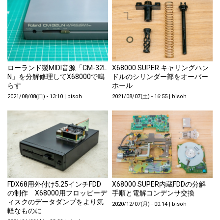
ローランド製MIDI音源「CM-32L
X68000 SUPER キャリングハン
N」を分解修理してX68000で鳴
ドルのシリンダー部をオーバー
らす
ホール
2021/08/08(日) - 13:10
|
bisoh
2021/08/07(土) - 16:55
|
bisoh
FDX68用外付け5.25インチFDD
X68000 SUPER内蔵FDDの分解
の制作 X68000用フロッピーデ
手順と電解コンデンサ交換
ィスクのデータダンプをより気
2020/12/07(月) - 00:14
|
bisoh
軽なものに