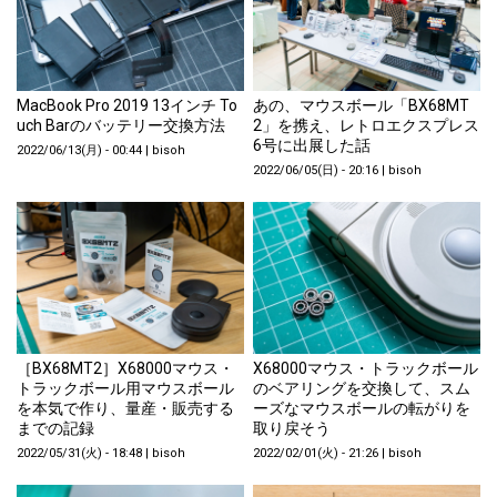
MacBook Pro 2019 13インチ To
あの、マウスボール「BX68MT
uch Barのバッテリー交換方法
2」を携え、レトロエクスプレス
6号に出展した話
2022/06/13(月) - 00:44
|
bisoh
2022/06/05(日) - 20:16
|
bisoh
［BX68MT2］X68000マウス・
X68000マウス・トラックボール
トラックボール用マウスボール
のベアリングを交換して、スム
を本気で作り、量産・販売する
ーズなマウスボールの転がりを
までの記録
取り戻そう
2022/05/31(火) - 18:48
|
bisoh
2022/02/01(火) - 21:26
|
bisoh