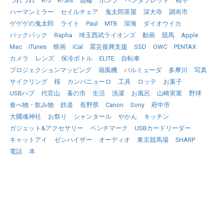
つれづれ
K-5
K-5IIs
競輪
ポンプ
ペンタブレット
椅子
ハーマンミラー
セイルチェア
鬼太郎茶屋
深大寺
調布市
ゲゲゲの鬼太郎
ライト
Paul
MTB
深海
ダイオウイカ
バックパック
Rapha
埼玉西武ライオンズ
動画
競馬
Apple
Mac
iTunes
映画
iCal
震災復興支援
SSD
OWC
PENTAX
カメラ
レンズ
保冷ボトル
ELITE
自転車
プロジェクションマッピング
扇風機
バルミューダ
多摩川
写真
サイクリング
桜
カンパニョーロ
工具
ロッテ
お菓子
USBハブ
代官山
蚤の市
生活
洗濯
お風呂
山崎実業
野球
食べ物・飲み物
鉄道
長野県
Canon
Sony
府中市
大國魂神社
お祭り
シャンタール
やかん
キッチン
ガジェット&アクセサリー
ベンチマーク
USBカードリーダー
キャットアイ
ゼンハイザー
オーディオ
東京競馬場
SHARP
電話
本